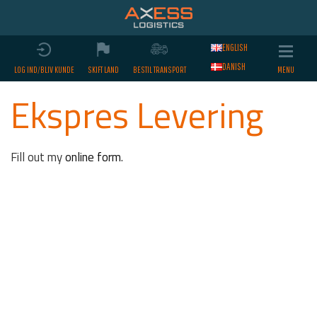
ENGLISH
DANISH
LOG IND/BLIV KUNDE
SKIFT LAND
BESTIL TRANSPORT
Ekspres Levering
Fill out my
online form
.