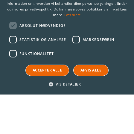
Information om, hvordan vi behandler dine personoplysninger, finder
du i vores privatlivspolitik. Du kan læse vores politikker via linket Læs
Læs mere
mere.
ABSOLUT NØDVENDIGE
STATISTIK OG ANALYSE
MARKEDSFØRIN
FUNKTIONALITET
ACCEPTER ALLE
AFVIS ALLE
VIS DETALJER