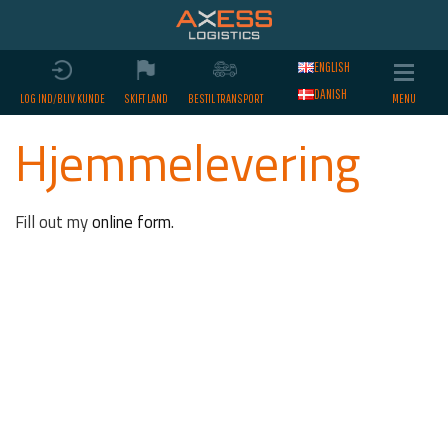
ENGLISH
DANISH
LOG IND/BLIV KUNDE
SKIFT LAND
BESTIL TRANSPORT
Hjemmelevering
Fill out my
online form
.