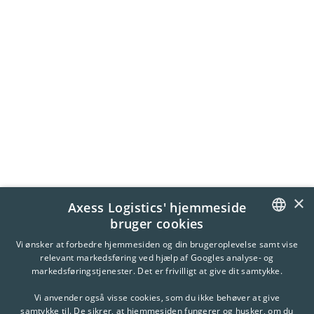
×
Axess Logistics' hjemmeside
bruger cookies
DANISH
Vi ønsker at forbedre hjemmesiden og din brugeroplevelse samt vise
relevant markedsføring ved hjælp af Googles analyse- og
ENGLISH
markedsføringstjenester. Det er frivilligt at give dit samtykke.
Vi anvender også visse cookies, som du ikke behøver at give
samtykke til. De sikrer, at hjemmesiden fungerer og husker, om du