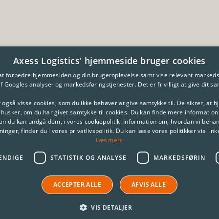
Axess Logistics' hjemmeside bruger cookies
 at forbedre hjemmesiden og din brugeroplevelse samt vise relevant markeds
f Googles analyse- og markedsføringstjenester. Det er frivilligt at give dit s
 også visse cookies, som du ikke behøver at give samtykke til. De sikrer, at
 husker, om du har givet samtykke til cookies. Du kan finde mere information
an du kan undgå dem, i vores cookiepolitik. Information om, hvordan vi behan
inger, finder du i vores privatlivspolitik. Du kan læse vores politikker via lin
Læs mere
ENDIGE
STATISTIK OG ANALYSE
MARKEDSFØRIN
ACCEPTER ALLE
AFVIS ALLE
VIS DETALJER