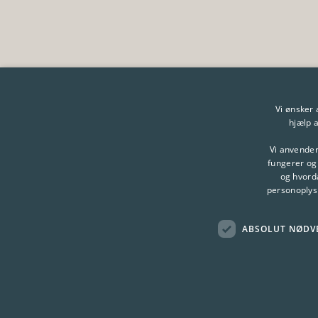
Vi ønsker
hjælp a
Vi anvender
fungerer og
og hvord
personoplysn
ABSOLUT NØDV