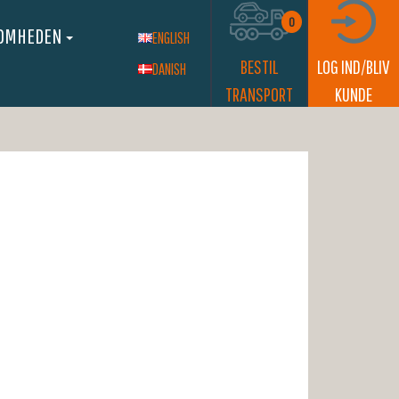
0
SOMHEDEN
ENGLISH
BESTIL
LOG IND/BLIV
DANISH
TRANSPORT
KUNDE