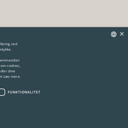
×
føring ved
amtykke.
DANISH
ENGLISH
 hjemmesiden
 om cookies,
dler dine
ket Læs mere.
FUNKTIONALITET